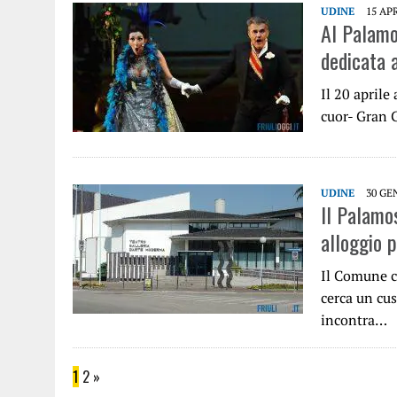
UDINE
15 AP
Al Palamo
dedicata 
Il 20 aprile
cuor- Gran G
UDINE
30 GE
Il Palamo
alloggio 
Il Comune c
cerca un cus
incontra…
1
2
»