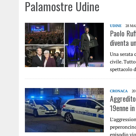
Palamostre Udine
UDINE
28 MA
Paolo Ruff
diventa un
Una serata c
civile. Tutt
spettacolo 
CRONACA
20
Aggredito
19enne in
L’aggression
peperoncino,
episodio vi