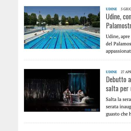
UDINE
5 GIU
Udine, con
Palamost
Udine, apre 
del Palamos
appassiona
UDINE
27 AP
Debutto a
salta per
Salta la ser
serata inau
guasto che 