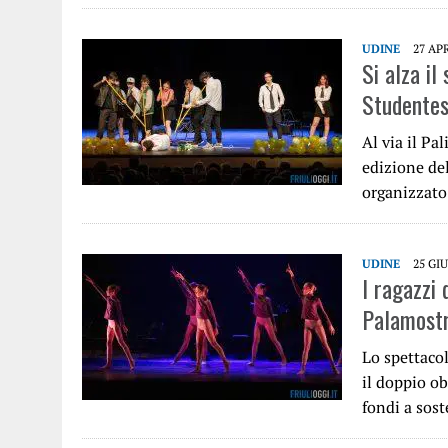
UDINE
27 AP
Si alza il
Studentes
Al via il Pa
edizione de
organizzat
UDINE
25 GI
I ragazzi 
Palamostr
Lo spettaco
il doppio ob
fondi a sos