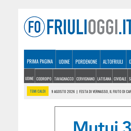
PRIMA PAGINA
UDINE
PORDENONE
ALTOFRIULI
UDINE
CODROIPO
TAVAGNACCO
CERVIGNANO
LATISANA
CIVIDALE
S
TEMI CALDI
9 AGOSTO 2026
|
FESTA DI VERNASSO, IL FIUTO DI C
9 AGOSTO 2026
|
FONDI ALLE UNIVERSITÀ DEL FRIULI VENEZIA GIULIA:
9 AGOSTO 2026
|
IL VENTO RAVVIVA GLI INCENDI: NOTTE DI LAVORO P
8 AGOSTO 2026
|
FRIULI VENEZIA GIULIA CUP, STADIO PIENO PER I