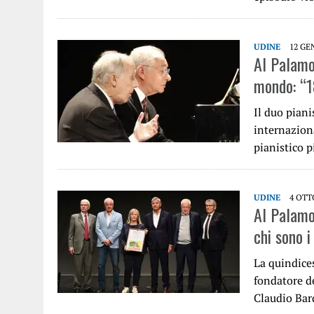
UDINE
12 GE
Al Palamos
mondo: “1
Il duo pian
internaziona
pianistico 
UDINE
4 OTT
Al Palamo
chi sono i
La quindice
fondatore d
Claudio Bar