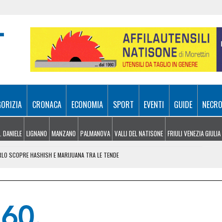
GORIZIA
CRONACA
ECONOMIA
SPORT
EVENTI
GUIDE
NECRO
. DANIELE
LIGNANO
MANZANO
PALMANOVA
VALLI DEL NATISONE
FRIULI VENEZIA GIULIA
ARLO SCOPRE HASHISH E MARIJUANA TRA LE TENDE
 DA ROMA 213,8 MILIONI PER TRIESTE, UDINE E SISSA
ER SPEGNERE I ROGHI IN FVG, LA SITUAZIONE
L TRIANGOLARE TRA UDINESE, BARCELLONA E NOTTINGHAM FOREST