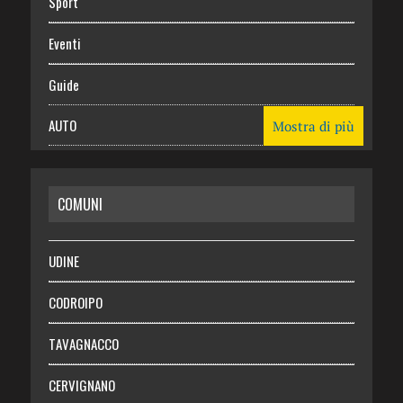
Sport
Eventi
Guide
AUTO
Mostra di più
CASA
COMUNI
RISPARMIO
SALUTE
UDINE
Necrologie
CODROIPO
Chi siamo
TAVAGNACCO
Abbonati
CERVIGNANO