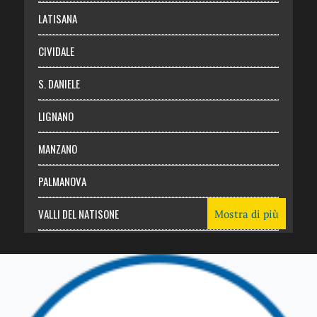
Login
LATISANA
CIVIDALE
S. DANIELE
LIGNANO
MANZANO
PALMANOVA
VALLI DEL NATISONE
Mostra di più
Friuli Venezia Giulia
TRICESIMO
TARCENTO