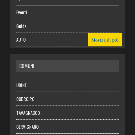
Eventi
Guide
AUTO
Mostra di più
CASA
COMUNI
RISPARMIO
SALUTE
UDINE
Necrologie
CODROIPO
Chi siamo
TAVAGNACCO
Abbonati
CERVIGNANO