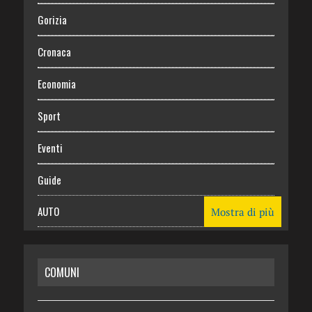
Gorizia
Cronaca
Economia
Sport
Eventi
Guide
AUTO
Mostra di più
CASA
COMUNI
RISPARMIO
SALUTE