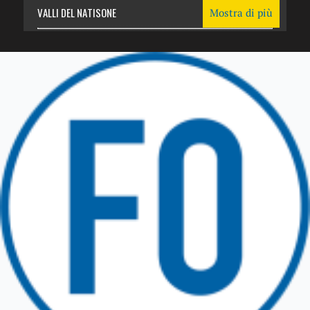
VALLI DEL NATISONE
Mostra di più
Friuli Venezia Giulia
TRICESIMO
TARCENTO
GEMONA DEL FRIULI
TOLMEZZO
TARVISIO