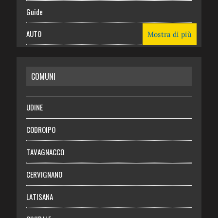
Guide
AUTO
Mostra di più
CASA
COMUNI
RISPARMIO
SALUTE
UDINE
Necrologie
CODROIPO
Chi siamo
TAVAGNACCO
Abbonati
CERVIGNANO
Login
LATISANA