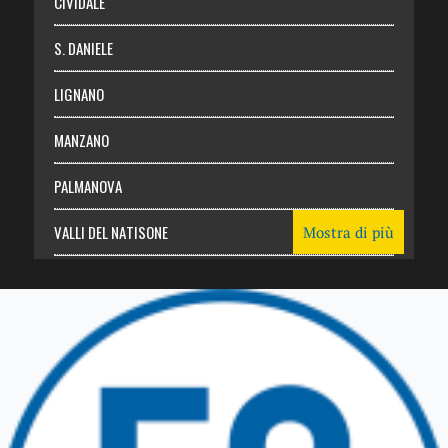
CIVIDALE
S. DANIELE
LIGNANO
MANZANO
PALMANOVA
VALLI DEL NATISONE
Mostra di più
Friuli Venezia Giulia
TRICESIMO
TARCENTO
GEMONA DEL FRIULI