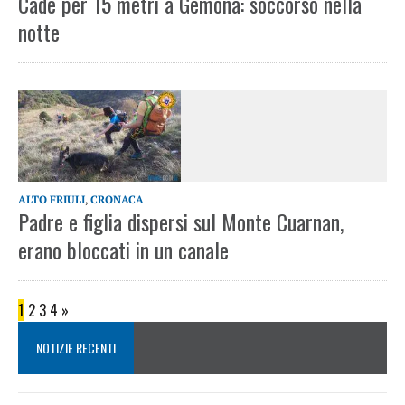
Cade per 15 metri a Gemona: soccorso nella
notte
ALTO FRIULI
,
CRONACA
Padre e figlia dispersi sul Monte Cuarnan,
erano bloccati in un canale
1
2
3
4
»
NOTIZIE RECENTI