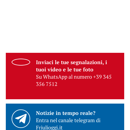
Inviaci le tue segnalazioni, i
tuoi video e le tue foto
Su WhatsApp al numero +39 345
356 7512
Notizie in tempo reale?
Entra nel canale telegram di
Friulioggi.it