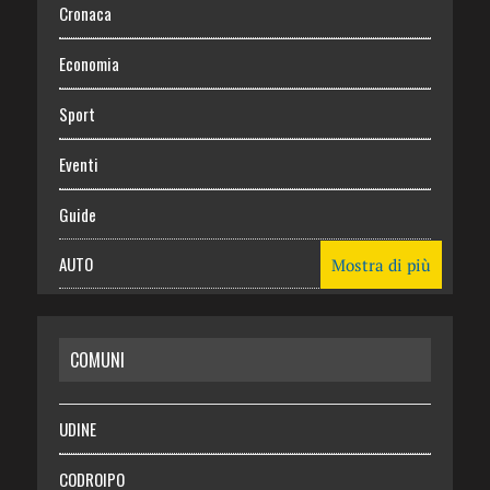
Cronaca
Economia
Sport
Eventi
Guide
AUTO
Mostra di più
CASA
COMUNI
RISPARMIO
SALUTE
UDINE
Necrologie
CODROIPO