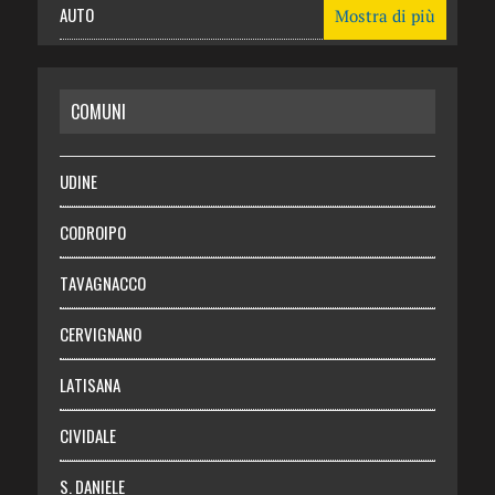
AUTO
Mostra di più
CASA
COMUNI
RISPARMIO
SALUTE
UDINE
Necrologie
CODROIPO
Chi siamo
TAVAGNACCO
Abbonati
CERVIGNANO
Login
LATISANA
CIVIDALE
S. DANIELE