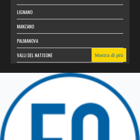
LIGNANO
MANZANO
PALMANOVA
VALLI DEL NATISONE
Mostra di più
Friuli Venezia Giulia
TRICESIMO
TARCENTO
GEMONA DEL FRIULI
TOLMEZZO