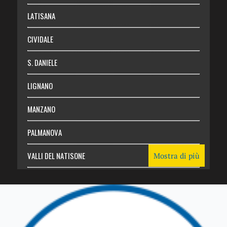
Login
LATISANA
CIVIDALE
S. DANIELE
LIGNANO
MANZANO
PALMANOVA
VALLI DEL NATISONE
Mostra di più
Friuli Venezia Giulia
TRICESIMO
TARCENTO