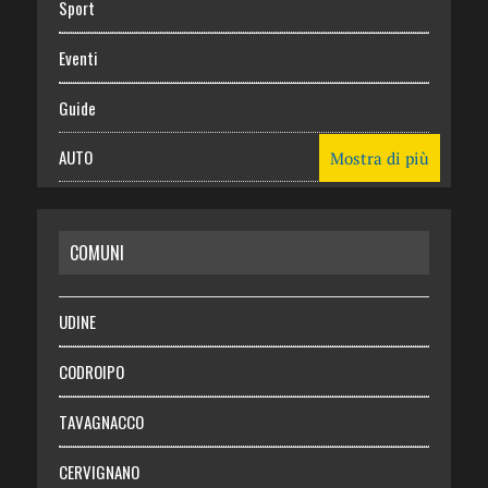
Sport
Eventi
Guide
AUTO
Mostra di più
CASA
COMUNI
RISPARMIO
SALUTE
UDINE
Necrologie
CODROIPO
Chi siamo
TAVAGNACCO
Abbonati
CERVIGNANO