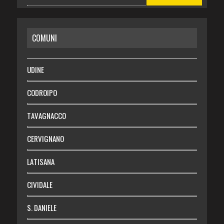
CASA
COMUNI
RISPARMIO
SALUTE
UDINE
Necrologie
CODROIPO
Chi siamo
TAVAGNACCO
Abbonati
CERVIGNANO
Login
LATISANA
CIVIDALE
S. DANIELE