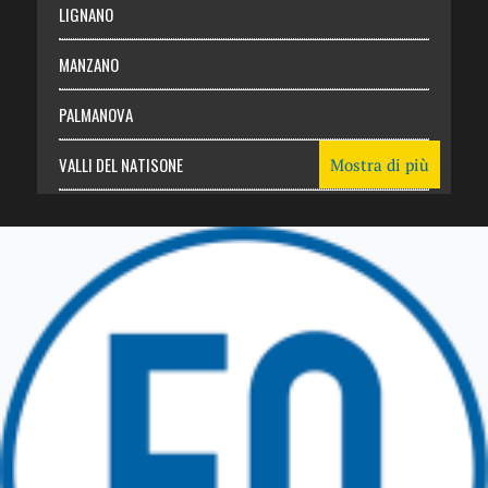
LIGNANO
MANZANO
PALMANOVA
VALLI DEL NATISONE
Mostra di più
Friuli Venezia Giulia
TRICESIMO
TARCENTO
GEMONA DEL FRIULI
TOLMEZZO
TARVISIO