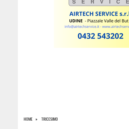
7 AGOSTO 2026
|
TRUFFE AGLI ANZIANI NEL PORDENONESE, PRESO A 
HOME
TRICESIMO