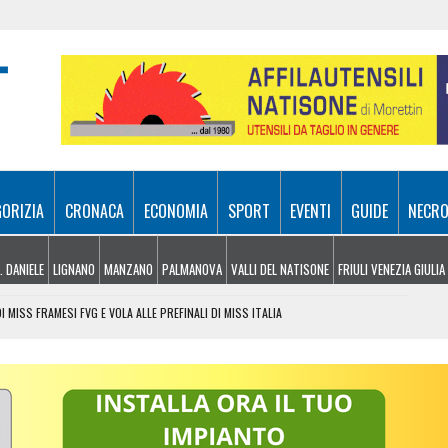
GORIZIA
CRONACA
ECONOMIA
SPORT
EVENTI
GUIDE
NECRO
. DANIELE
LIGNANO
MANZANO
PALMANOVA
VALLI DEL NATISONE
FRIULI VENEZIA GIULIA
I MISS FRAMESI FVG E VOLA ALLE PREFINALI DI MISS ITALIA
NO 43 NUOVI AGENTI
S, DEVE SCONTARE QUASI 5 ANNI DI CARCERE
COTTERO IN AZIONE SUL MONTE VALCALDA