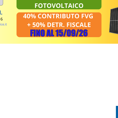
ROMA IL FINTO CARABINIERE: RECUPERATO TUTTO IL BOTTINO