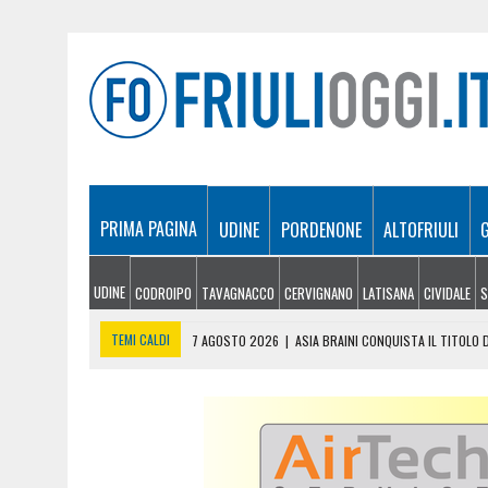
PRIMA PAGINA
UDINE
PORDENONE
ALTOFRIULI
UDINE
CODROIPO
TAVAGNACCO
CERVIGNANO
LATISANA
CIVIDALE
S
TEMI CALDI
7 AGOSTO 2026
|
ASIA BRAINI CONQUISTA IL TITOLO D
7 AGOSTO 2026
|
UDINE, LA POLIZIA DI STATO SI RAFFORZA: ARRIVA
7 AGOSTO 2026
|
DROGA, FURTI E MINACCE: ARRESTATO A CORDENON
7 AGOSTO 2026
|
INCENDI IN FVG, NUOVI FOCOLAI A TRAMONTI: ELI