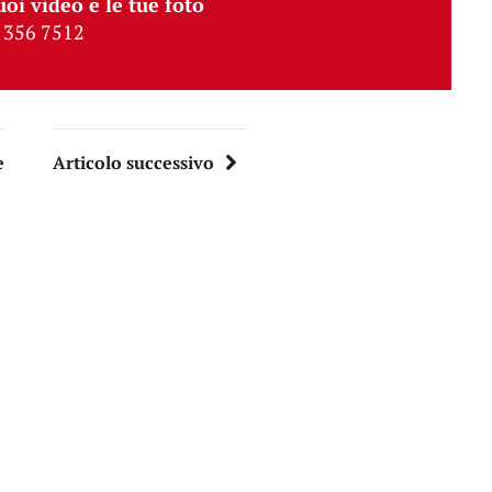
uoi video e le tue foto
 356 7512
e
Articolo successivo