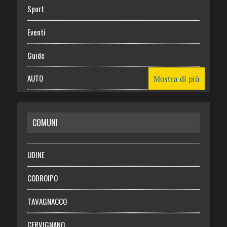
Sport
Eventi
Guide
AUTO
Mostra di più
CASA
COMUNI
RISPARMIO
SALUTE
UDINE
Necrologie
CODROIPO
Chi siamo
TAVAGNACCO
Abbonati
CERVIGNANO