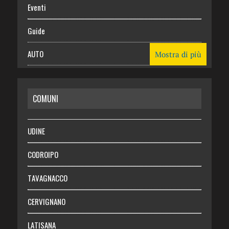
Eventi
Guide
AUTO
Mostra di più
CASA
COMUNI
RISPARMIO
SALUTE
UDINE
Necrologie
CODROIPO
Chi siamo
TAVAGNACCO
Abbonati
CERVIGNANO
Login
LATISANA