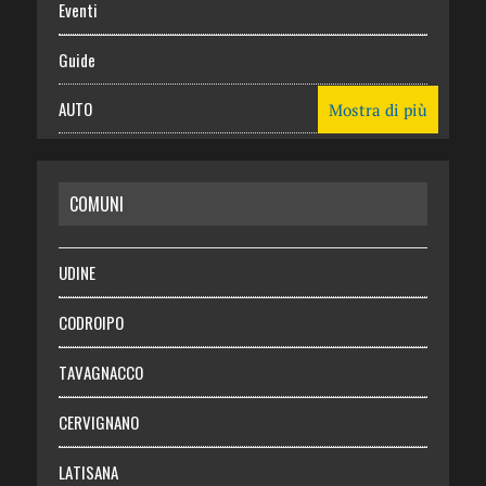
Eventi
Guide
AUTO
Mostra di più
CASA
COMUNI
RISPARMIO
SALUTE
UDINE
Necrologie
CODROIPO
Chi siamo
TAVAGNACCO
Abbonati
CERVIGNANO
Login
LATISANA