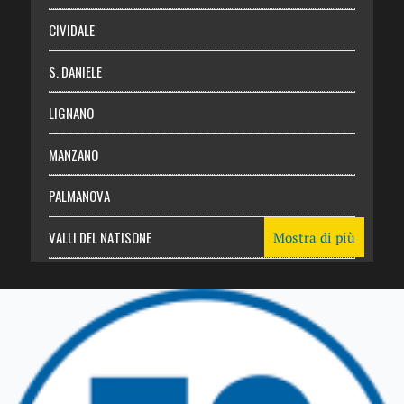
CIVIDALE
S. DANIELE
LIGNANO
MANZANO
PALMANOVA
VALLI DEL NATISONE
Mostra di più
Friuli Venezia Giulia
TRICESIMO
TARCENTO
GEMONA DEL FRIULI