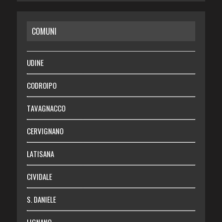
CASA
COMUNI
RISPARMIO
SALUTE
UDINE
Necrologie
CODROIPO
Chi siamo
TAVAGNACCO
Abbonati
CERVIGNANO
Login
LATISANA
CIVIDALE
S. DANIELE
LIGNANO