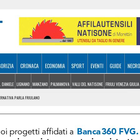
GORIZIA
CRONACA
ECONOMIA
SPORT
EVENTI
GUIDE
NECRO
. DANIELE
LIGNANO
MANZANO
PALMANOVA
VALLI DEL NATISONE
FRIULI VENEZIA GIULIA
ERNATIVA PARLA FRIULANO
DE E QUANTI ANNI HA CHI COMPRA CASA
ER LE IMPRESE SOCIALI DELLA CARNIA
AGGE, LA REGIONE CONFERMA IL SOSTEGNO