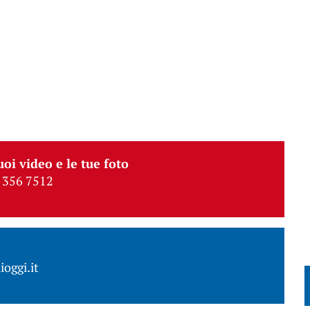
uoi video e le tue foto
 356 7512
ioggi.it