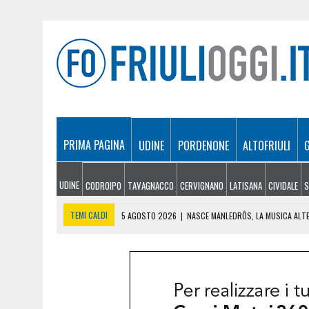
PRIMA PAGINA
UDINE
PORDENONE
ALTOFRIULI
UDINE
CODROIPO
TAVAGNACCO
CERVIGNANO
LATISANA
CIVIDALE
S
TEMI CALDI
5 AGOSTO 2026
|
NASCE MANLEDRÔS, LA MUSICA ALT
5 AGOSTO 2026
|
MUTUI IN FRIULI VENEZIA GIULIA, QUANTO SI CHIE
5 AGOSTO 2026
|
APRE IL BANDO RESILIENCE: NUOVE OPPORTUNITÀ P
5 AGOSTO 2026
|
LIGNANO PREPARA NUOVI RIPASCIMENTI DELLE SPI