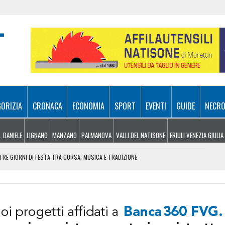
GORIZIA
CRONACA
ECONOMIA
SPORT
EVENTI
GUIDE
NECRO
. DANIELE
LIGNANO
MANZANO
PALMANOVA
VALLI DEL NATISONE
FRIULI VENEZIA GIULIA
RE GIORNI DI FESTA TRA CORSA, MUSICA E TRADIZIONE
NDERE: RECUPERATO DALL’ELISOCCORSO
VENERDÌ 7 AGOSTO
SA A 10 METRI DA TERRA