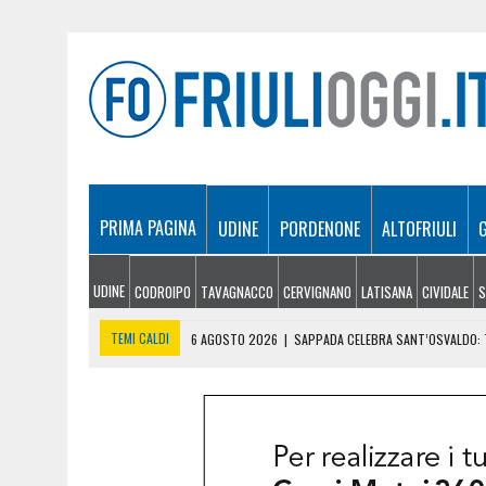
PRIMA PAGINA
UDINE
PORDENONE
ALTOFRIULI
UDINE
CODROIPO
TAVAGNACCO
CERVIGNANO
LATISANA
CIVIDALE
S
TEMI CALDI
6 AGOSTO 2026
|
SAPPADA CELEBRA SANT’OSVALDO: T
6 AGOSTO 2026
|
SI INFORTUNA A 1.940 METRI E NON RIESCE A SCE
6 AGOSTO 2026
|
LE PREVISIONI METEO IN FRIULI VENEZIA GIULIA DI 
6 AGOSTO 2026
|
PRECIPITA COL PARAPENDIO: 25ENNE RESTA SOSPE