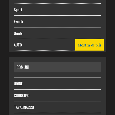
Sport
Eventi
Guide
AUTO
Mostra di più
CASA
COMUNI
RISPARMIO
SALUTE
UDINE
Necrologie
CODROIPO
Chi siamo
TAVAGNACCO
Abbonati