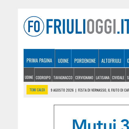
PRIMA PAGINA
UDINE
PORDENONE
ALTOFRIULI
UDINE
CODROIPO
TAVAGNACCO
CERVIGNANO
LATISANA
CIVIDALE
S
TEMI CALDI
9 AGOSTO 2026
|
FESTA DI VERNASSO, IL FIUTO DI C
9 AGOSTO 2026
|
FONDI ALLE UNIVERSITÀ DEL FRIULI VENEZIA GIULIA:
9 AGOSTO 2026
|
IL VENTO RAVVIVA GLI INCENDI: NOTTE DI LAVORO P
8 AGOSTO 2026
|
FRIULI VENEZIA GIULIA CUP, STADIO PIENO PER I