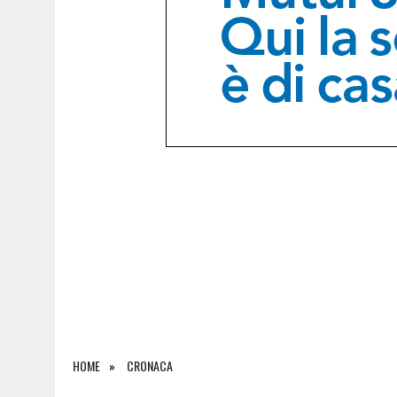
9 AGOSTO 2026
|
L’UDINESE BEFFA IL BARCELLONA NEL FINALE E VINC
HOME
CRONACA