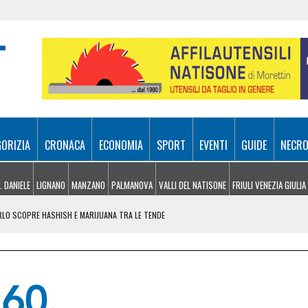
GORIZIA
CRONACA
ECONOMIA
SPORT
EVENTI
GUIDE
NECRO
. DANIELE
LIGNANO
MANZANO
PALMANOVA
VALLI DEL NATISONE
FRIULI VENEZIA GIULIA
ARLO SCOPRE HASHISH E MARIJUANA TRA LE TENDE
 DA ROMA 213,8 MILIONI PER TRIESTE, UDINE E SISSA
ER SPEGNERE I ROGHI IN FVG, LA SITUAZIONE
L TRIANGOLARE TRA UDINESE, BARCELLONA E NOTTINGHAM FOREST