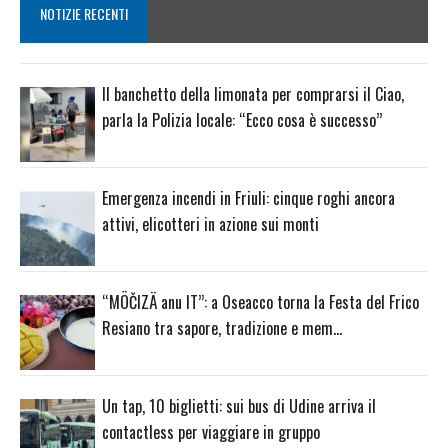
NOTIZIE RECENTI
Il banchetto della limonata per comprarsi il Ciao,
parla la Polizia locale: “Ecco cosa è successo”
Emergenza incendi in Friuli: cinque roghi ancora
attivi, elicotteri in azione sui monti
“MÖČIZÄ anu IT”: a Oseacco torna la Festa del Frico
Resiano tra sapore, tradizione e mem…
Un tap, 10 biglietti: sui bus di Udine arriva il
contactless per viaggiare in gruppo