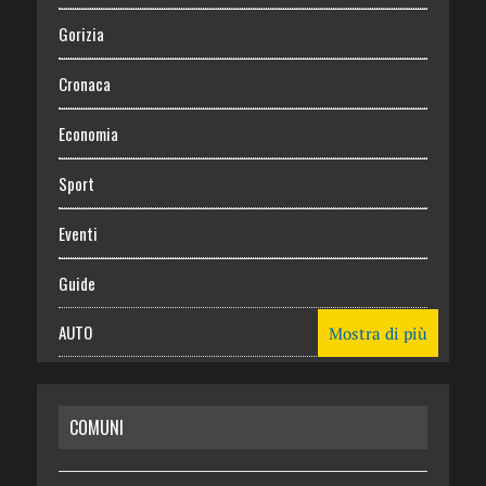
Gorizia
Cronaca
Economia
Sport
Eventi
Guide
AUTO
Mostra di più
CASA
COMUNI
RISPARMIO
SALUTE