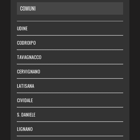
COMUNI
RISPARMIO
SALUTE
UDINE
Necrologie
CODROIPO
Chi siamo
TAVAGNACCO
Abbonati
CERVIGNANO
Login
LATISANA
CIVIDALE
S. DANIELE
LIGNANO