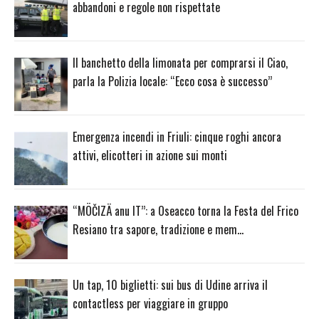
abbandoni e regole non rispettate
Il banchetto della limonata per comprarsi il Ciao,
parla la Polizia locale: “Ecco cosa è successo”
Emergenza incendi in Friuli: cinque roghi ancora
attivi, elicotteri in azione sui monti
“MÖČIZÄ anu IT”: a Oseacco torna la Festa del Frico
Resiano tra sapore, tradizione e mem…
Un tap, 10 biglietti: sui bus di Udine arriva il
contactless per viaggiare in gruppo