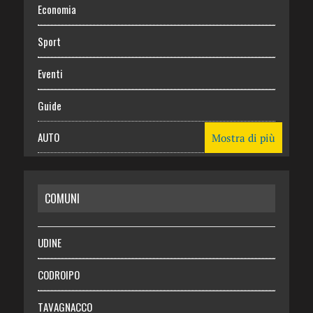
Economia
Sport
Eventi
Guide
AUTO
Mostra di più
CASA
COMUNI
RISPARMIO
SALUTE
UDINE
Necrologie
CODROIPO
Chi siamo
TAVAGNACCO