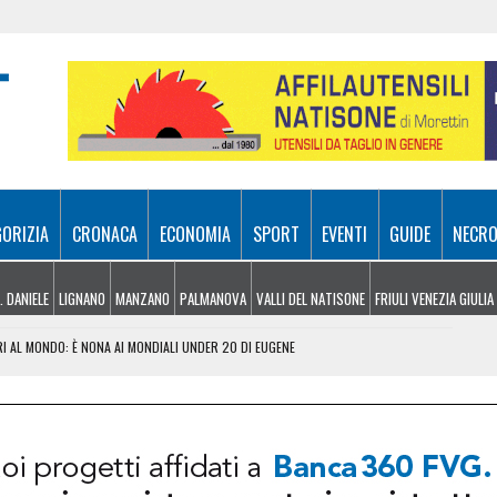
GORIZIA
CRONACA
ECONOMIA
SPORT
EVENTI
GUIDE
NECRO
. DANIELE
LIGNANO
MANZANO
PALMANOVA
VALLI DEL NATISONE
FRIULI VENEZIA GIULIA
I AL MONDO: È NONA AI MONDIALI UNDER 20 DI EUGENE
MULTA PER UN’AZIENDA DELL’ALTO FRIULI
TTA LA DROGA: ARRESTATO 28ENNE A UDINE
LIA, LA REGIONE CHIEDE LO STATO D’EMERGENZA