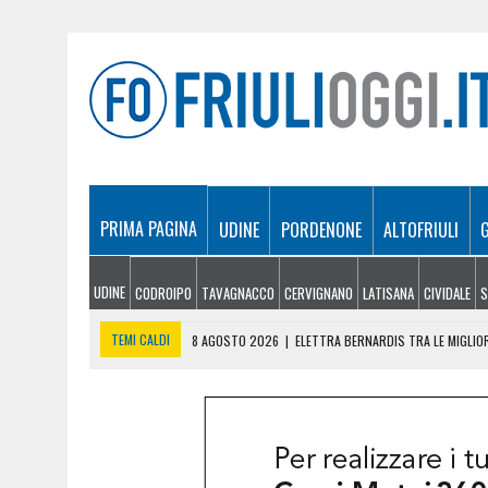
PRIMA PAGINA
UDINE
PORDENONE
ALTOFRIULI
UDINE
CODROIPO
TAVAGNACCO
CERVIGNANO
LATISANA
CIVIDALE
S
TEMI CALDI
8 AGOSTO 2026
|
ELETTRA BERNARDIS TRA LE MIGLIOR
8 AGOSTO 2026
|
BURRO E FORMAGGI VENDUTI COME FRIULANI, MAXI 
8 AGOSTO 2026
|
TENTA DI FUGGIRE ALLA VISTA DELLA POLIZIA E GE
8 AGOSTO 2026
|
SICCITÀ SEMPRE PIÙ GRAVE IN FRIULI VENEZIA GIU