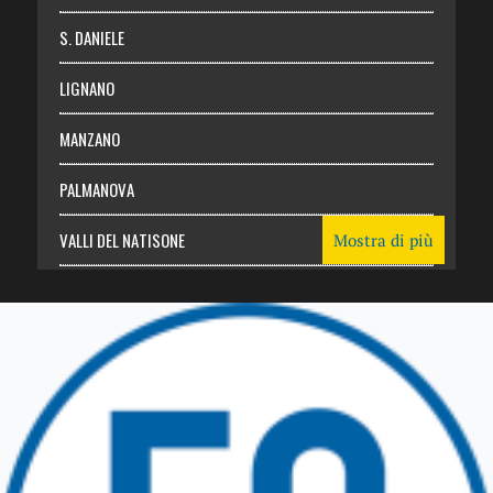
S. DANIELE
LIGNANO
MANZANO
PALMANOVA
VALLI DEL NATISONE
Mostra di più
Friuli Venezia Giulia
TRICESIMO
TARCENTO
GEMONA DEL FRIULI
TOLMEZZO