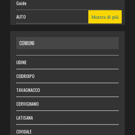
Guide
AUTO
Mostra di più
CASA
COMUNI
RISPARMIO
SALUTE
UDINE
Necrologie
CODROIPO
Chi siamo
TAVAGNACCO
Abbonati
CERVIGNANO
Login
LATISANA
CIVIDALE