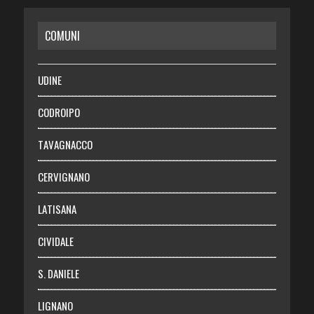
CASA
COMUNI
RISPARMIO
SALUTE
UDINE
Necrologie
CODROIPO
Chi siamo
TAVAGNACCO
Abbonati
CERVIGNANO
Login
LATISANA
CIVIDALE
S. DANIELE
LIGNANO