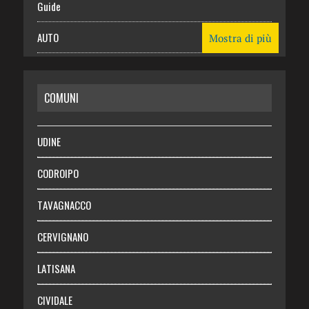
Guide
AUTO
Mostra di più
CASA
COMUNI
RISPARMIO
SALUTE
UDINE
Necrologie
CODROIPO
Chi siamo
TAVAGNACCO
Abbonati
CERVIGNANO
Login
LATISANA
CIVIDALE