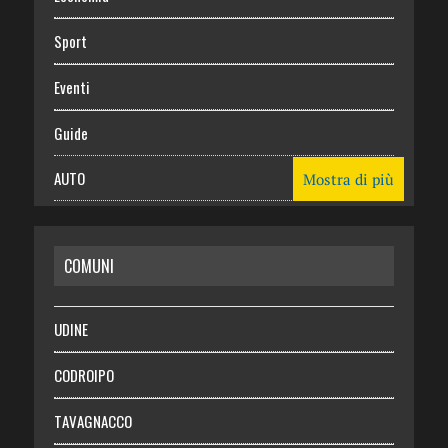
Sport
Eventi
Guide
AUTO
Mostra di più
CASA
COMUNI
RISPARMIO
SALUTE
UDINE
Necrologie
CODROIPO
Chi siamo
TAVAGNACCO