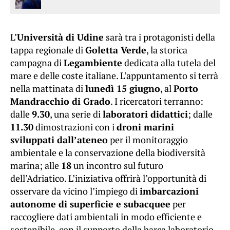
L’
Università di Udine
sarà tra i protagonisti della
tappa regionale di
Goletta Verde
, la storica
campagna di
Legambiente
dedicata alla tutela del
mare e delle coste italiane. L’appuntamento si terrà
nella mattinata di
lunedì 15 giugno
, al
Porto
Mandracchio di Grado
. I ricercatori terranno:
dalle
9.30
, una serie di
laboratori didattici
; dalle
11.30
dimostrazioni con i
droni marini
sviluppati dall’ateneo
per il monitoraggio
ambientale e la conservazione della biodiversità
marina; alle
18
un incontro sul futuro
dell’Adriatico. L’iniziativa offrirà l’opportunità di
osservare da vicino l’impiego di
imbarcazioni
autonome di superficie e subacquee
per
raccogliere dati ambientali in modo efficiente e
sostenibile, con il supporto della barca laboratorio