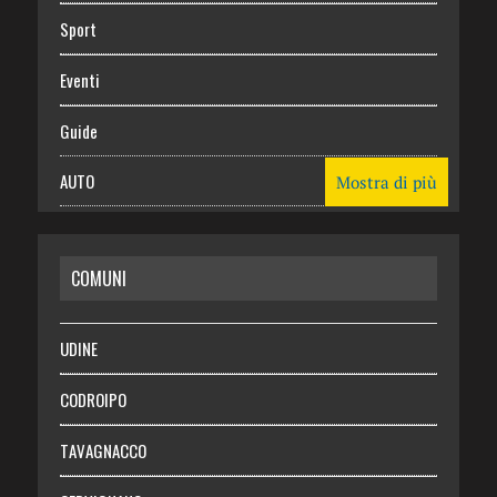
Sport
Eventi
Guide
AUTO
Mostra di più
CASA
COMUNI
RISPARMIO
SALUTE
UDINE
Necrologie
CODROIPO
Chi siamo
TAVAGNACCO
Abbonati