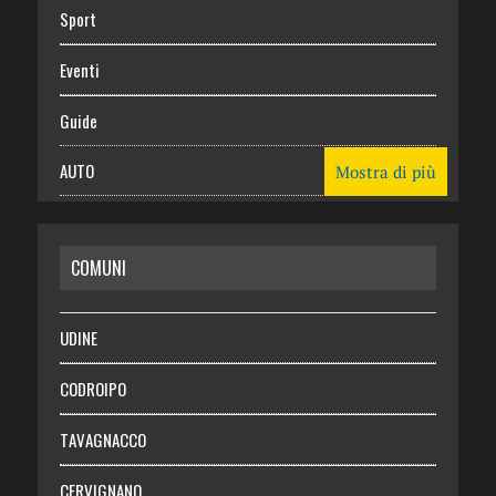
Sport
Eventi
Guide
AUTO
Mostra di più
CASA
COMUNI
RISPARMIO
SALUTE
UDINE
Necrologie
CODROIPO
Chi siamo
TAVAGNACCO
Abbonati
CERVIGNANO