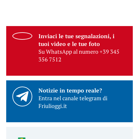
Inviaci le tue segnalazioni, i
tuoi video e le tue foto
Su WhatsApp al numero +39 345
356 7512
Notizie in tempo reale?
Entra nel canale telegram di
Friulioggi.it