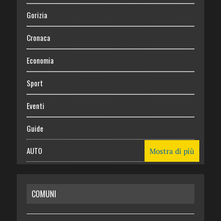
Gorizia
Cronaca
Economia
Sport
Eventi
Guide
AUTO
Mostra di più
CASA
COMUNI
RISPARMIO
SALUTE