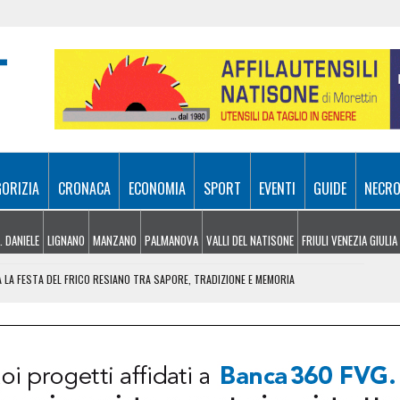
GORIZIA
CRONACA
ECONOMIA
SPORT
EVENTI
GUIDE
NECRO
. DANIELE
LIGNANO
MANZANO
PALMANOVA
VALLI DEL NATISONE
FRIULI VENEZIA GIULIA
 LA FESTA DEL FRICO RESIANO TRA SAPORE, TRADIZIONE E MEMORIA
IL CONTACTLESS PER VIAGGIARE IN GRUPPO
EZIA GIULIA
A PAUSA DI QUALITÀ PROFESSIONALE