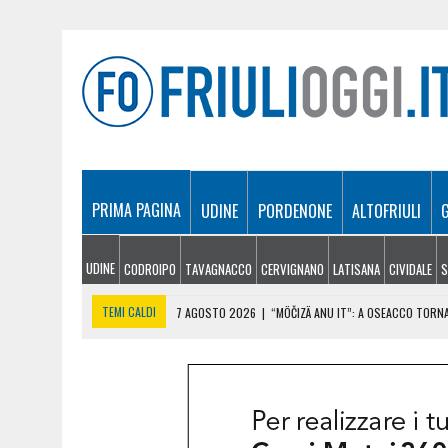
PRIMA PAGINA
UDINE
PORDENONE
ALTOFRIULI
UDINE
CODROIPO
TAVAGNACCO
CERVIGNANO
LATISANA
CIVIDALE
S
TEMI CALDI
7 AGOSTO 2026
|
“MÖČIZÄ ANU IT”: A OSEACCO TORNA
7 AGOSTO 2026
|
UN TAP, 10 BIGLIETTI: SUI BUS DI UDINE ARRIVA 
7 AGOSTO 2026
|
LE PREVISIONI METEO PER IL WEEKEND IN FRIULI VEN
7 AGOSTO 2026
|
L’ARTE DELL’ESPRESSO A CASA: I SEGRETI PER UN