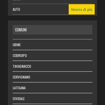
AUTO
Mostra di più
CASA
COMUNI
RISPARMIO
SALUTE
UDINE
Necrologie
CODROIPO
Chi siamo
TAVAGNACCO
Abbonati
CERVIGNANO
Login
LATISANA
CIVIDALE