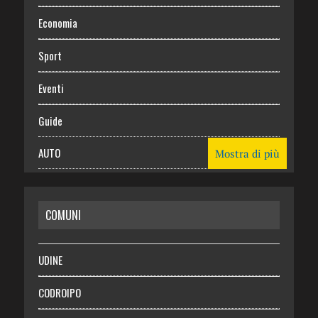
Economia
Sport
Eventi
Guide
AUTO
Mostra di più
CASA
COMUNI
RISPARMIO
SALUTE
UDINE
Necrologie
CODROIPO
Chi siamo