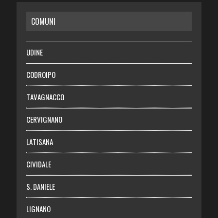
CASA
COMUNI
RISPARMIO
SALUTE
UDINE
Necrologie
CODROIPO
Chi siamo
TAVAGNACCO
Abbonati
CERVIGNANO
Login
LATISANA
CIVIDALE
S. DANIELE
LIGNANO