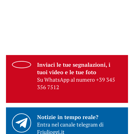
Inviaci le tue segnalazioni, i
tuoi video e le tue foto
Su WhatsApp al numero +39 345
356 7512
Notizie in tempo reale?
Entra nel canale telegram di
Friulioggi.it