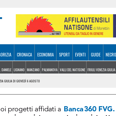
GORIZIA
CRONACA
ECONOMIA
SPORT
EVENTI
GUIDE
NECRO
. DANIELE
LIGNANO
MANZANO
PALMANOVA
VALLI DEL NATISONE
FRIULI VENEZIA GIULIA
ZIA GIULIA DI GIOVEDÌ 6 AGOSTO
 UDINESI SEMPRE PIÙ IN DIFFICOLTÀ
OLITICHE ED ECONOMICHE RIDISEGNANO LO SCENARIO
: PIETRO BASSO IDENTIFICATO DOPO 70 ANNI