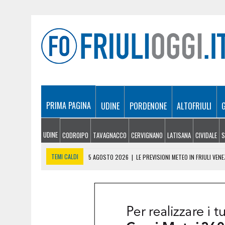
PRIMA PAGINA
UDINE
PORDENONE
ALTOFRIULI
UDINE
CODROIPO
TAVAGNACCO
CERVIGNANO
LATISANA
CIVIDALE
S
TEMI CALDI
5 AGOSTO 2026
|
LE PREVISIONI METEO IN FRIULI VENE
5 AGOSTO 2026
|
SICCITÀ E CARENZA D’ACQUA, LE AZIENDE AGRICOLE
5 AGOSTO 2026
|
LO YEMEN DOPO IL CROLLO DELLA TREGUA: CRISI P
5 AGOSTO 2026
|
ORIGINARIO DI BANNIA TRA I MORTI DI MARCINELLE