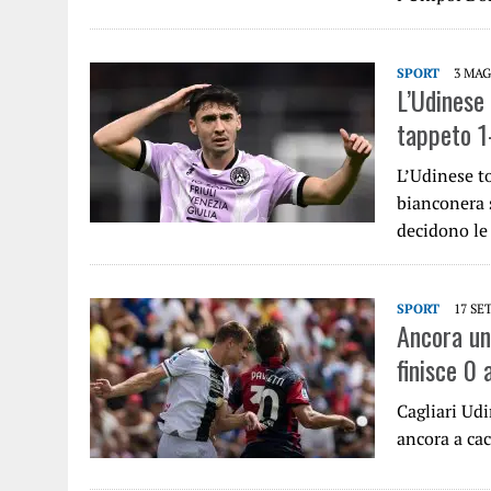
SPORT
3 MAG
L’Udinese 
tappeto 1
L’Udinese t
bianconera 
decidono le
SPORT
17 SE
Ancora un 
finisce 0 
Cagliari Udi
ancora a cac