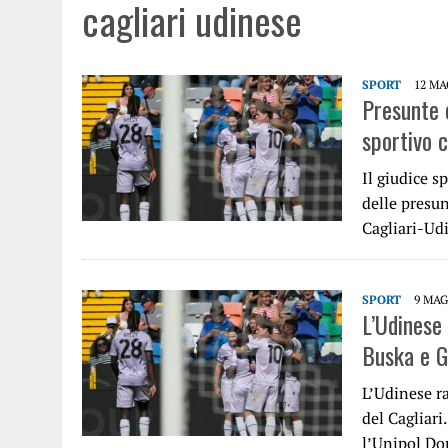
cagliari udinese
SPORT
12 MA
Presunte o
sportivo 
Il giudice s
delle presun
Cagliari-Udi
SPORT
9 MAG
L’Udinese 
Buska e 
L’Udinese ra
del Cagliari
l’Unipol Do