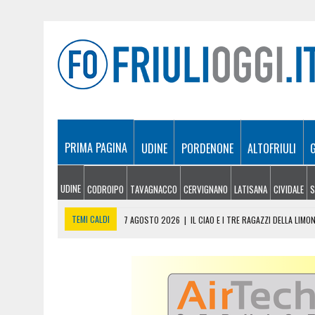
PRIMA PAGINA
UDINE
PORDENONE
ALTOFRIULI
UDINE
CODROIPO
TAVAGNACCO
CERVIGNANO
LATISANA
CIVIDALE
S
TEMI CALDI
7 AGOSTO 2026
|
IL CIAO E I TRE RAGAZZI DELLA LIM
7 AGOSTO 2026
|
RISSA IN PIENO GIORNO IN BORGO STAZIONE, CINQ
7 AGOSTO 2026
|
OPERAZIONE DELLA FINANZA A UDINE: BLOCCATI CRE
7 AGOSTO 2026
|
L’UDINESE SI VESTE DI FRIULI: SVELATA LA NUOVA 