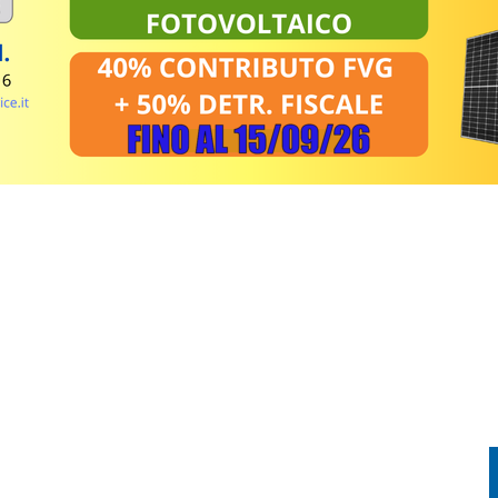
RO: SALGONO A 187 I POSTI DISPONIBILI