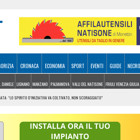
GORIZIA
CRONACA
ECONOMIA
SPORT
EVENTI
GUIDE
NECRO
. DANIELE
LIGNANO
MANZANO
PALMANOVA
VALLI DEL NATISONE
FRIULI VENEZIA GIULIA
ONATA: “LO SPIRITO D’INIZIATIVA VA COLTIVATO, NON SCORAGGIATO”
UE ARRESTI: DUE FERITI CON UN COLTELLO
DITI D’IMPOSTA PER OLTRE 90 MILIONI DI EURO
MAGLIA DA TRASFERTA