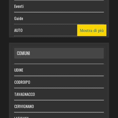
Eventi
Guide
AUTO
Mostra di più
CASA
COMUNI
RISPARMIO
SALUTE
UDINE
Necrologie
CODROIPO
Chi siamo
TAVAGNACCO
Abbonati
CERVIGNANO
Login