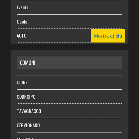
Eventi
Guide
AUTO
Mostra di più
CASA
COMUNI
RISPARMIO
SALUTE
UDINE
Necrologie
CODROIPO
Chi siamo
TAVAGNACCO
Abbonati
CERVIGNANO
Login