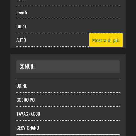
Eventi
Guide
AUTO
Mostra di più
CASA
COMUNI
RISPARMIO
SALUTE
UDINE
Necrologie
CODROIPO
Chi siamo
TAVAGNACCO
Abbonati
CERVIGNANO