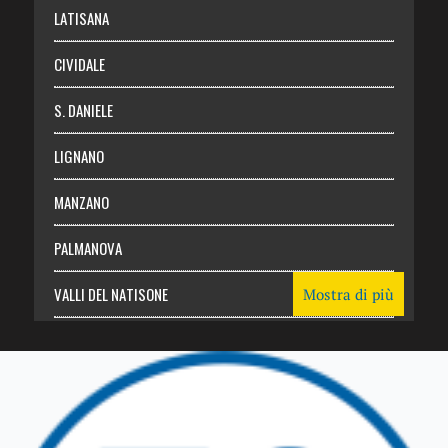
Login
LATISANA
CIVIDALE
S. DANIELE
LIGNANO
MANZANO
PALMANOVA
VALLI DEL NATISONE
Mostra di più
Friuli Venezia Giulia
TRICESIMO
TARCENTO