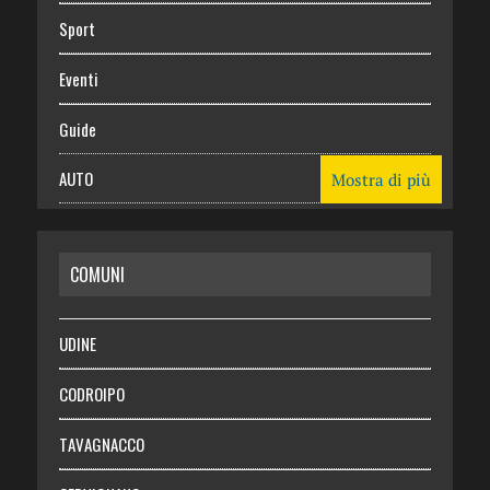
Sport
Eventi
Guide
AUTO
Mostra di più
CASA
COMUNI
RISPARMIO
SALUTE
UDINE
Necrologie
CODROIPO
Chi siamo
TAVAGNACCO
Abbonati