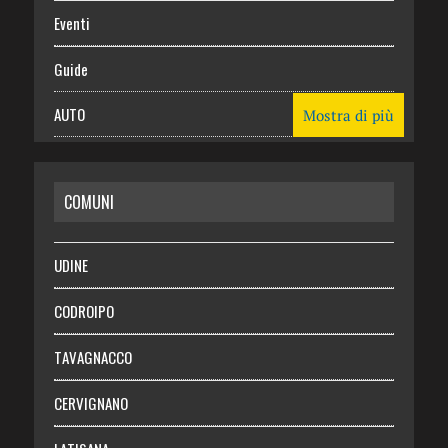
Eventi
Guide
AUTO
Mostra di più
CASA
COMUNI
RISPARMIO
SALUTE
UDINE
Necrologie
CODROIPO
Chi siamo
TAVAGNACCO
Abbonati
CERVIGNANO
Login