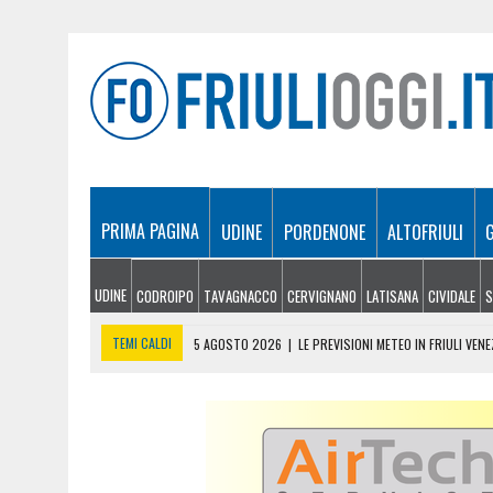
PRIMA PAGINA
UDINE
PORDENONE
ALTOFRIULI
UDINE
CODROIPO
TAVAGNACCO
CERVIGNANO
LATISANA
CIVIDALE
S
TEMI CALDI
5 AGOSTO 2026
|
LE PREVISIONI METEO IN FRIULI VENE
5 AGOSTO 2026
|
SICCITÀ E CARENZA D’ACQUA, LE AZIENDE AGRICOLE
5 AGOSTO 2026
|
LO YEMEN DOPO IL CROLLO DELLA TREGUA: CRISI P
5 AGOSTO 2026
|
ORIGINARIO DI BANNIA TRA I MORTI DI MARCINELLE