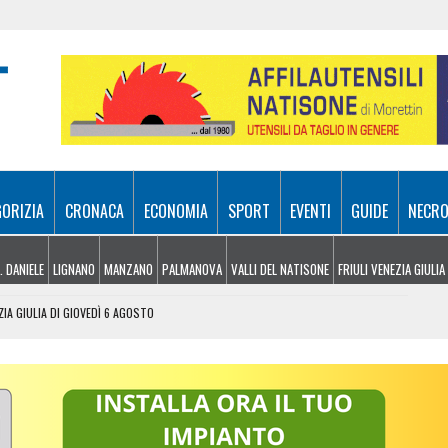
GORIZIA
CRONACA
ECONOMIA
SPORT
EVENTI
GUIDE
NECRO
. DANIELE
LIGNANO
MANZANO
PALMANOVA
VALLI DEL NATISONE
FRIULI VENEZIA GIULIA
ZIA GIULIA DI GIOVEDÌ 6 AGOSTO
 UDINESI SEMPRE PIÙ IN DIFFICOLTÀ
OLITICHE ED ECONOMICHE RIDISEGNANO LO SCENARIO
: PIETRO BASSO IDENTIFICATO DOPO 70 ANNI