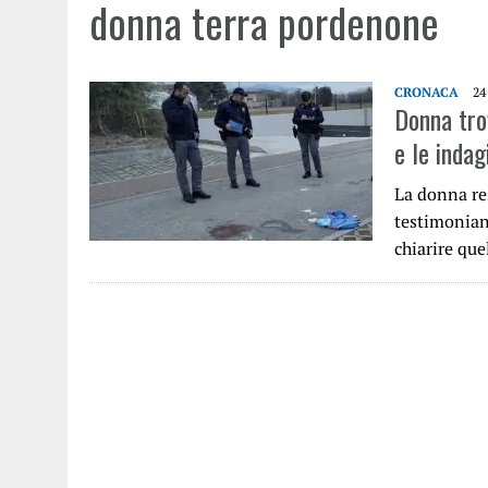
donna terra pordenone
CRONACA
24
Donna trov
e le inda
La donna res
testimonian
chiarire que