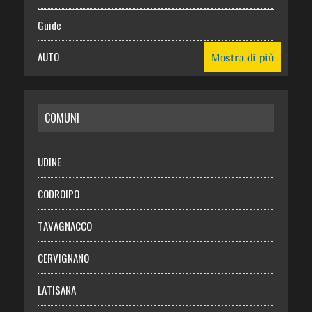
Guide
AUTO
Mostra di più
CASA
COMUNI
RISPARMIO
SALUTE
UDINE
Necrologie
CODROIPO
Chi siamo
TAVAGNACCO
Abbonati
CERVIGNANO
Login
LATISANA