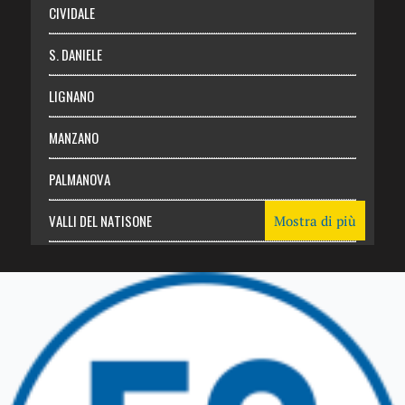
CIVIDALE
S. DANIELE
LIGNANO
MANZANO
PALMANOVA
VALLI DEL NATISONE
Mostra di più
Friuli Venezia Giulia
TRICESIMO
TARCENTO
GEMONA DEL FRIULI