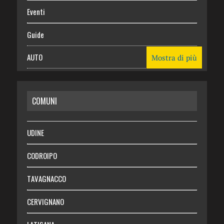
Eventi
Guide
AUTO
Mostra di più
CASA
COMUNI
RISPARMIO
SALUTE
UDINE
Necrologie
CODROIPO
Chi siamo
TAVAGNACCO
Abbonati
CERVIGNANO
Login