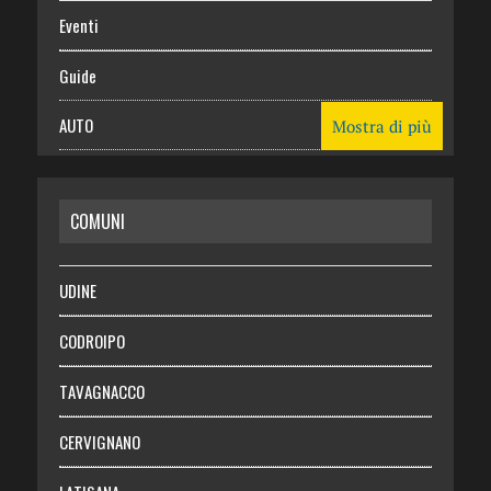
Eventi
Guide
AUTO
Mostra di più
CASA
COMUNI
RISPARMIO
SALUTE
UDINE
Necrologie
CODROIPO
Chi siamo
TAVAGNACCO
Abbonati
CERVIGNANO
Login