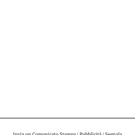
Invia un Comunicato Stampa
|
Pubblicità
|
Segnala