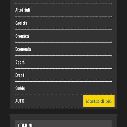
Altofriuli
Gorizia
Cronaca
Economia
Sport
Eventi
Guide
AUTO
Mostra di più
CASA
COMUNI
RISPARMIO