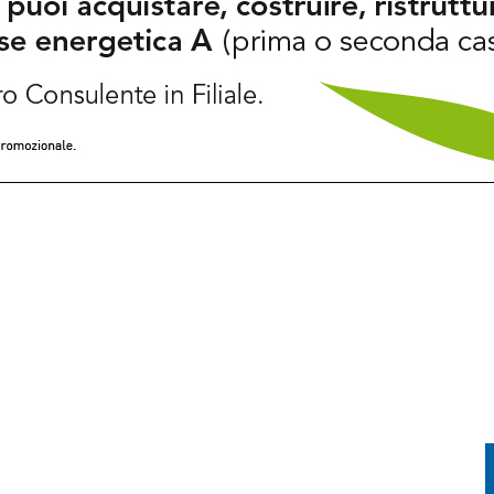
CIAO, PARLA LA POLIZIA LOCALE: “ECCO COSA È SUCCESSO”