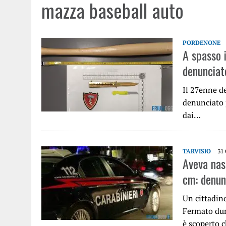
mazza baseball auto
PORDENONE
A spasso i
denunciat
Il 27enne d
denunciato 
dai…
TARVISIO
31
Aveva nas
cm: denun
Un cittadin
Fermato dur
è scoperto 