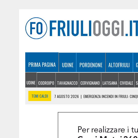
PRIMA PAGINA
UDINE
PORDENONE
ALTOFRIULI
UDINE
CODROIPO
TAVAGNACCO
CERVIGNANO
LATISANA
CIVIDALE
S
TEMI CALDI
7 AGOSTO 2026
|
EMERGENZA INCENDI IN FRIULI: CINQ
7 AGOSTO 2026
|
“MÖČIZÄ ANU IT”: A OSEACCO TORNA LA FESTA DEL
7 AGOSTO 2026
|
UN TAP, 10 BIGLIETTI: SUI BUS DI UDINE ARRIVA 
7 AGOSTO 2026
|
LE PREVISIONI METEO PER IL WEEKEND IN FRIULI VEN