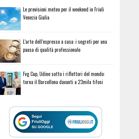
Le previsioni meteo per il weekend in Friuli
Venezia Giulia
L’arte dell’espresso a casa: i segreti per una
pausa di qualità professionale
Fvg Cup, Udine sotto i riflettori del mondo:
torna il Barcellona davanti a 23mila tifosi