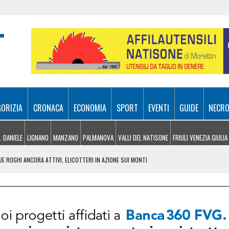
GORIZIA
CRONACA
ECONOMIA
SPORT
EVENTI
GUIDE
NECRO
. DANIELE
LIGNANO
MANZANO
PALMANOVA
VALLI DEL NATISONE
FRIULI VENEZIA GIULIA
UE ROGHI ANCORA ATTIVI, ELICOTTERI IN AZIONE SUI MONTI
 FRICO RESIANO TRA SAPORE, TRADIZIONE E MEMORIA
IL CONTACTLESS PER VIAGGIARE IN GRUPPO
EZIA GIULIA