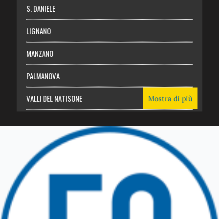
S. DANIELE
LIGNANO
MANZANO
PALMANOVA
VALLI DEL NATISONE
Mostra di più
Friuli Venezia Giulia
TRICESIMO
TARCENTO
GEMONA DEL FRIULI
TOLMEZZO