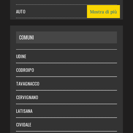
AUTO
Mostra di più
CASA
COMUNI
RISPARMIO
SALUTE
UDINE
Necrologie
CODROIPO
Chi siamo
TAVAGNACCO
Abbonati
CERVIGNANO
Login
LATISANA
CIVIDALE