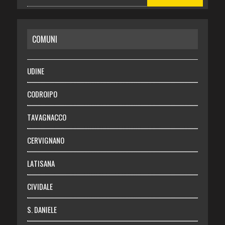
CASA
COMUNI
RISPARMIO
SALUTE
UDINE
Necrologie
CODROIPO
Chi siamo
TAVAGNACCO
Abbonati
CERVIGNANO
Login
LATISANA
CIVIDALE
S. DANIELE