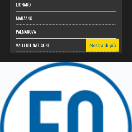
LIGNANO
MANZANO
PALMANOVA
VALLI DEL NATISONE
Mostra di più
Friuli Venezia Giulia
TRICESIMO
TARCENTO
GEMONA DEL FRIULI
TOLMEZZO
TARVISIO