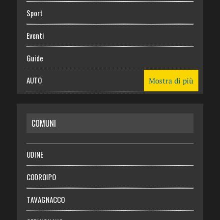
Sport
Eventi
Guide
AUTO
Mostra di più
CASA
COMUNI
RISPARMIO
SALUTE
UDINE
Necrologie
CODROIPO
Chi siamo
TAVAGNACCO
Abbonati