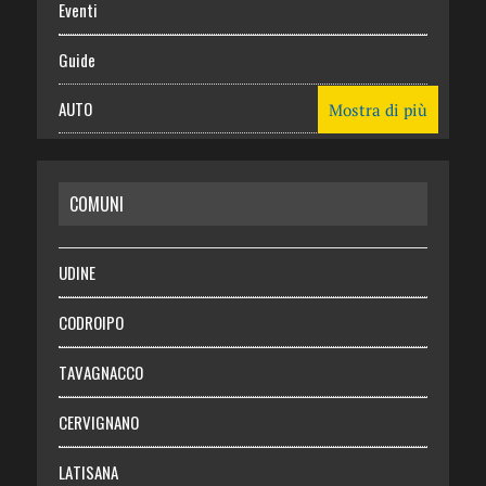
Eventi
Guide
AUTO
Mostra di più
CASA
COMUNI
RISPARMIO
SALUTE
UDINE
Necrologie
CODROIPO
Chi siamo
TAVAGNACCO
Abbonati
CERVIGNANO
Login
LATISANA