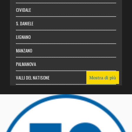
CIVIDALE
S. DANIELE
LIGNANO
MANZANO
PALMANOVA
VALLI DEL NATISONE
Mostra di più
Friuli Venezia Giulia
TRICESIMO
TARCENTO
GEMONA DEL FRIULI