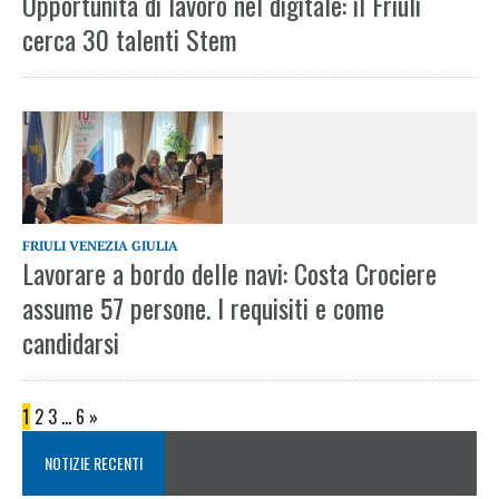
Opportunità di lavoro nel digitale: il Friuli
cerca 30 talenti Stem
FRIULI VENEZIA GIULIA
Lavorare a bordo delle navi: Costa Crociere
assume 57 persone. I requisiti e come
candidarsi
1
2
3
…
6
»
NOTIZIE RECENTI